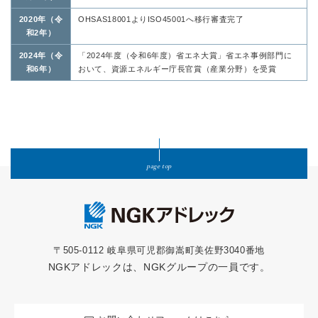
2020年（令
OHSAS18001よりISO45001へ移行審査完了
和2年）
2024年（令
「2024年度（令和6年度）省エネ大賞」省エネ事例部門に
和6年）
おいて、資源エネルギー庁長官賞（産業分野）を受賞
page top
〒505-0112 岐阜県可児郡御嵩町美佐野3040番地
NGKアドレックは、NGKグループの一員です。