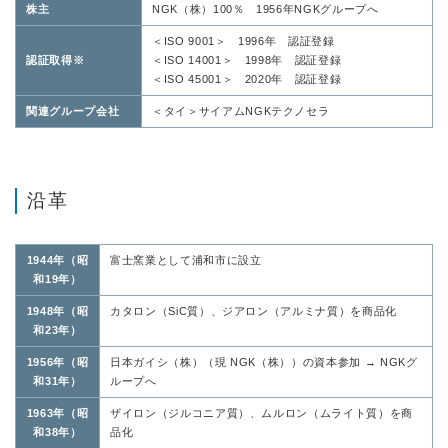
株主
NGK（株）100％ 1956年NGKグループへ
＜ISO 9001＞ 1996年 認証登録
認証取得※
＜ISO 14001＞ 1998年 認証登録
＜ISO 45001＞ 2020年 認証登録
関連グループ会社
＜タイ＞サイアムNGKテクノセラ
沿革
1944年（昭
富士窯業として浦和市に設立
和19年）
1948年（昭
カタロン（SiC質）、ジアロン（アルミナ質）を商品化
和23年）
1956年（昭
日本ガイシ（株）（現 NGK（株））の資本参加 → NGKグ
和31年）
ループへ
1963年（昭
ザイロン（ジルコニア質）、ムルロン（ムライト質）を商
和38年）
品化