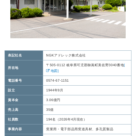
表記社名
NGKアドレック株式会社
〒505-0112 岐阜県可児郡御嵩町美佐野3040番地
[
所在地
地図]
電話番号
0574-67-1151
設立
1944年9月
資本金
3.06億円
売上高
35億
社員数
194名（2026年4月現在）
事業内容
窯業用・電子部品用窯道具材、多孔質製品