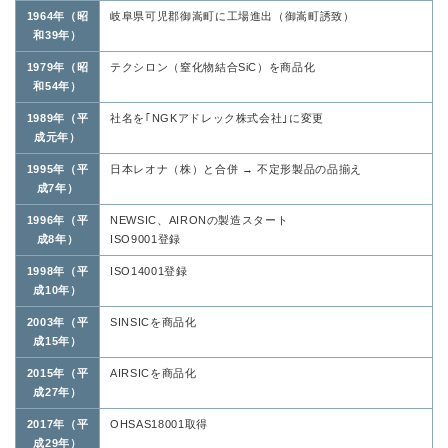
1964年（昭
岐阜県可児郡御嵩町に工場進出（御嵩町誘致）
和39年）
1979年（昭
テクシロン（窒化物結合SiC）を商品化
和54年）
1989年（平
社名を｢NGKアドレック株式会社｣に変更
成元年）
1995年（平
日本レオナ（株）と合併 → 不定形製品の品揃え
成7年）
1996年（平
NEWSIC、AIRONの製造スタート
成8年）
ISO9001登録
1998年（平
ISO14001登録
成10年）
2003年（平
SINSICを商品化
成15年）
2015年（平
AIRSICを商品化
成27年）
2017年（平
OHSAS18001取得
成29年）