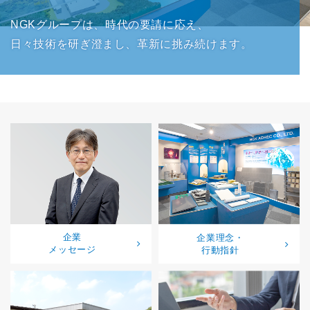
NGKグループは、時代の要請に応え、
日々技術を研ぎ澄まし、革新に挑み続けます。
企業
企業理念・
メッセージ
行動指針